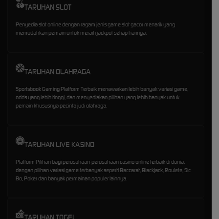
TARUHAN SLOT
Penyedia slot online dengan ragam jenis game slot gacor menarik yang
memudahkan pemain untuk meraih jackpot setiap harinya.
TARUHAN OLAHRAGA
Sportsbook Gaming Platform Terbaik menawarkan lebih banyak variasi game,
odds yang lebih tinggi, dan menyediakan pilihan yang lebih banyak untuk
pemain khususnya pecinta judi olahraga.
TARUHAN LIVE KASINO
Platform Pilihan bagi perusahaan-perusahaan casino online terbaik di dunia,
dengan pilihan variasi game terbanyak seperti Baccarat, Blackjack, Roulete, Sic
Bo, Poker dan banyak permainan populer lainnya.
TARUHAN TOGEL