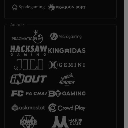
Arcade