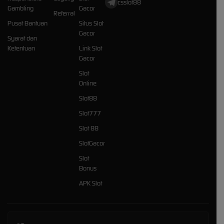
csslot88
Gambling
Gacor
Referral
Pusat Bantuan
Situs Slot
Gacor
Syarat dan
Ketentuan
Link Slot
Gacor
Slot
Online
Slot88
Slot777
Slot 88
SlotGacor
Slot
Bonus
APK Slot