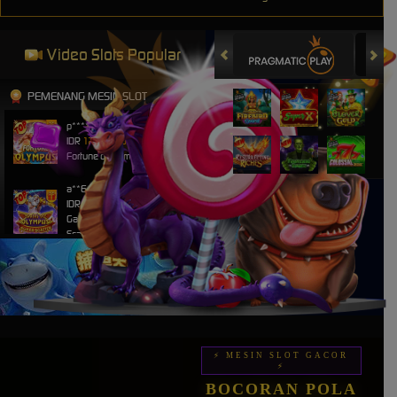
Video Slots Popular
PEMENANG MESIN SLOT
p****2
IDR
12,510,000.00
Fortune of Olympus
a**6
IDR
10,321,000.00
Gates of Olympus Super
Scatter
esklus****0
IDR
7,503,420.00
Gates of Olympus Super
Scatter
dew****3
⚡ MESIN SLOT GACOR
IDR
5,441,220.00
⚡
Gates of Olympus 1000
BOCORAN POLA