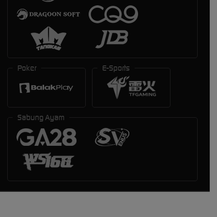
Poker
E-Sports
Sabung Ayam