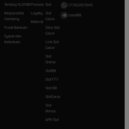
Tentang SLOT88
Promosi
Slot
17793267045
Responsible
Loyalty
Slot
csslot88
Gambling
Gacor
Referral
Pusat Bantuan
Situs Slot
Gacor
Syarat dan
Ketentuan
Link Slot
Gacor
Slot
Online
Slot88
Slot777
Slot 88
SlotGacor
Slot
Bonus
APK Slot