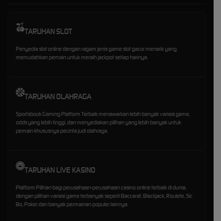
TARUHAN SLOT
Penyedia slot online dengan ragam jenis game slot gacor menarik yang
memudahkan pemain untuk meraih jackpot setiap harinya.
TARUHAN OLAHRAGA
Sportsbook Gaming Platform Terbaik menawarkan lebih banyak variasi game,
odds yang lebih tinggi, dan menyediakan pilihan yang lebih banyak untuk
pemain khususnya pecinta judi olahraga.
TARUHAN LIVE KASINO
Platform Pilihan bagi perusahaan-perusahaan casino online terbaik di dunia,
dengan pilihan variasi game terbanyak seperti Baccarat, Blackjack, Roulete, Sic
Bo, Poker dan banyak permainan populer lainnya.