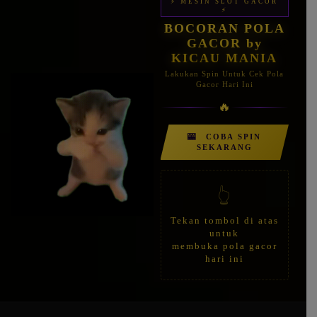
⚡ MESIN SLOT GACOR
IDR
5,441,220.00
⚡
Gates of Olympus 1000
BOCORAN POLA
GACOR by
me****4
IDR
3,227,200.00
KICAU MANIA
Gates of Olympus 1000
Lakukan Spin Untuk Cek Pola
Gacor Hari Ini
lotl****t
🔥
IDR
2,155,000.00
Gates of Olympus 1000
🎰
COBA SPIN
auahge****2
SEKARANG
IDR
1,542,750.00
Gates of Olympus 1000
👆
anto****8
IDR
1,099,000.00
Gates of Olympus 1000
Tekan tombol di atas
untuk
a**6
membuka pola gacor
IDR
943,250.00
hari ini
Gates of Olympus Super
Scatter
kri****8