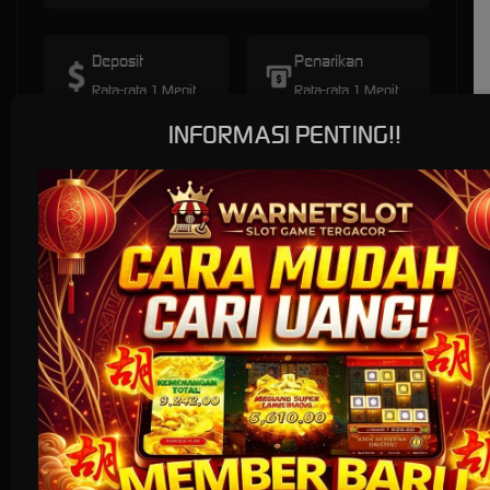
Deposit
Penarikan
Rata-rata 1 Menit
Rata-rata 1 Menit
INFORMASI PENTING!!
Bersertifikasi Dari
Tanggung
Browser Yang
Jawab Bermain
Didukung
©2026 SLOT88. Hak
cipta dilindungi | 18+
Platform Penyedia Layanan
Slots