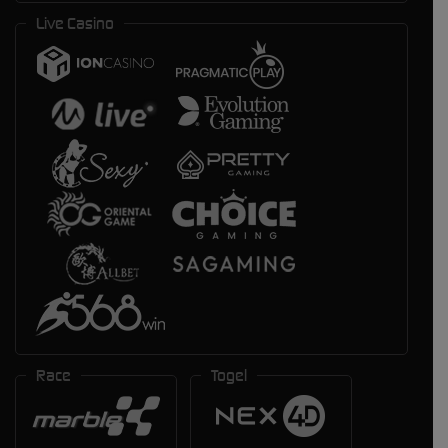
Live Casino
Race
Togel